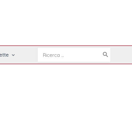
Buscar
ette
por: