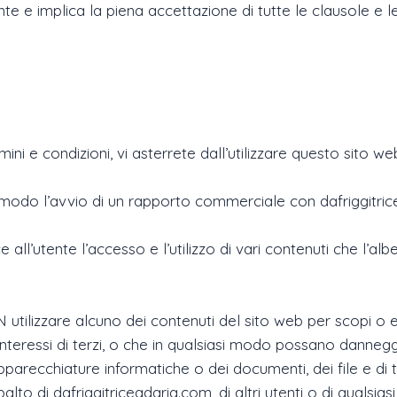
nte e implica la piena accettazione di tutte le clausole e le 
i e condizioni, vi asterrete dall’utilizzare questo sito we
n modo l’avvio di un rapporto commerciale con dafriggitri
 all’utente l’accesso e l’utilizzo di vari contenuti che l’a
 utilizzare alcuno dei contenuti del sito web per scopi o eff
gli interessi di terzi, o che in qualsiasi modo possano danneg
pparecchiature informatiche o dei documenti, dei file e di tu
to di dafriggitriceadaria.com, di altri utenti o di qualsiasi 