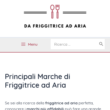
Ir
al
contenido
Buscar
Menu
por:
Main
Menu
Principali Marche di
Friggitrice ad Aria
Se sei alla ricerca della
friggitrice ad aria
perfetta,
conoscere i
marchi più affidabili
può fare una grande