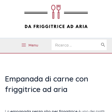
Ir
al
contenido
Buscar
Menu
por:
Main
Menu
Empanada di carne con
friggitrice ad aria
La
empanada senza olio per friggitrice
è uno dei piatti