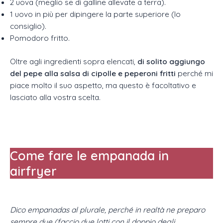
2 uova (meglio se di galline allevate a terra).
1 uovo in più per dipingere la parte superiore (lo
consiglio).
Pomodoro fritto.
Oltre agli ingredienti sopra elencati,
di solito aggiungo
del pepe alla salsa di cipolle e peperoni fritti
perché mi
piace molto il suo aspetto, ma questo è facoltativo e
lasciato alla vostra scelta.
Come fare le
empanada
in
airfryer
Dico empanadas al plurale, perché in realtà ne preparo
sempre due (faccio due lotti con il doppio degli