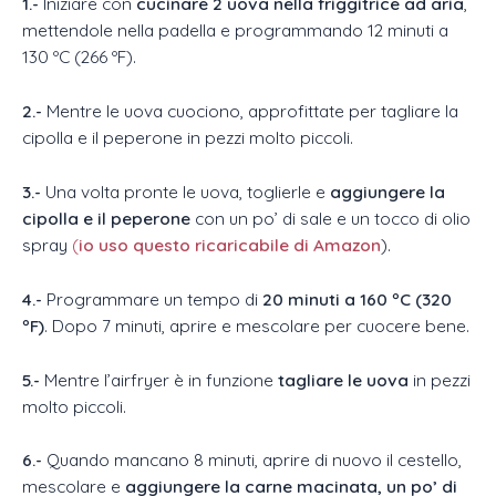
1.-
Iniziare con
cucinare 2 uova nella friggitrice ad aria
,
mettendole nella padella e programmando 12 minuti a
130 ºC (266 ºF).
2.-
Mentre le uova cuociono, approfittate per tagliare la
cipolla e il peperone in pezzi molto piccoli.
3.-
Una volta pronte le uova, toglierle e
aggiungere la
cipolla e il peperone
con un po’ di sale e un tocco di olio
spray
(
io uso questo ricaricabile di Amazon
).
4.-
Programmare un tempo di
20 minuti a 160 ºC (320
ºF)
. Dopo 7 minuti, aprire e mescolare per cuocere bene.
5.-
Mentre l’airfryer è in funzione
tagliare le uova
in pezzi
molto piccoli.
6.-
Quando mancano 8 minuti, aprire di nuovo il cestello,
mescolare e
aggiungere la carne macinata, un po’ di